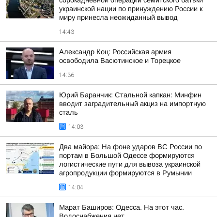
сорокадневной операции семитского батьки
украинской нации по принуждению России к
миру принесла неожиданный вывод
14:43
Александр Коц: Российская армия
освободила Васютинское и Торецкое
14:36
Юрий Баранчик: Стальной капкан: Минфин
вводит заградительный акциз на импортную
сталь
14:03
Два майора: На фоне ударов ВС России по
портам в Большой Одессе формируются
логистические пути для вывоза украинской
агропродукции формируются в Румынии
14:04
Марат Баширов: Одесса. На этот час.
Водоснабжения нет