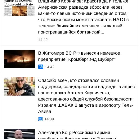
Владимир Корнилов: Красота да и только!
Американская разведка вбросила через
какие-то левые источники сведения о том,
что Россия якобы может атаковать НАТО в
течение ближайших месяцев - и жалкий
поистрепавшийся британский...
14:42
В Житомире ВС РФ вынесли немецкое
предприятие "Кромберг энд Шуберт"
14:42
Спасибо всем, кто отозвался словами
поддержки, солидарности и надежды в адрес
нашего друга Артема Кирпиченка,
арестованного общей службой безопасности
Израиля ШАБАК 2 августа в аэропорту Тель-
Авива
14:39
Александр Коц: Российская армия
освободила Васютинское и Торецкое