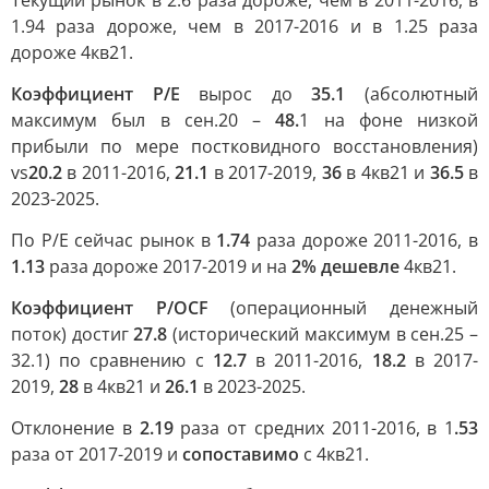
Текущий рынок в 2.6 раза дороже, чем в 2011-2016, в
1.94 раза дороже, чем в 2017-2016 и в 1.25 раза
дороже 4кв21.
Коэффициент P/E
вырос до
35.1
(абсолютный
максимум был в сен.20 –
48.
1 на фоне низкой
прибыли по мере постковидного восстановления)
vs
20.2
в 2011-2016,
21.1
в 2017-2019,
36
в 4кв21 и
36.5
в
2023-2025.
По P/E сейчас рынок в
1.74
раза дороже 2011-2016, в
1.13
раза дороже 2017-2019 и на
2% дешевле
4кв21.
Коэффициент P/OCF
(операционный денежный
поток) достиг
27.8
(исторический максимум в сен.25 –
32.1) по сравнению с
12.7
в 2011-2016,
18.2
в 2017-
2019,
28
в 4кв21 и
26.1
в 2023-2025.
Отклонение в
2.19
раза от средних 2011-2016, в 1
.53
раза от 2017-2019 и
сопоставимо
с 4кв21.