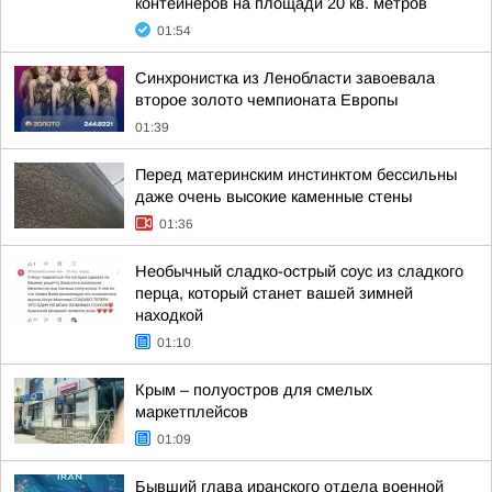
контейнеров на площади 20 кв. метров
01:54
Синхронистка из Ленобласти завоевала
второе золото чемпионата Европы
01:39
Перед материнским инстинктом бессильны
даже очень высокие каменные стены
01:36
Необычный сладко-острый соус из сладкого
перца, который станет вашей зимней
находкой
01:10
Крым – полуостров для смелых
маркетплейсов
01:09
Бывший глава иранского отдела военной