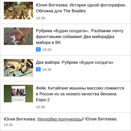
Юлия Витязева: История одной фотографии..
Обложка для The Beatles
18:39
Рубрика «Будни солдата».. Разбавим ленту
фронтовыми собаками! Два майораДва
майора в ВК
18:39
Два майора: Рубрика «Будни солдата»
18:36
Фейк: Китайские машины массово ломаются
в России из-за низкого качества бензина
Евро-2
18:36
Юлия Витязева:
Неудобно получилось
//
Юлия Витязева
18:30