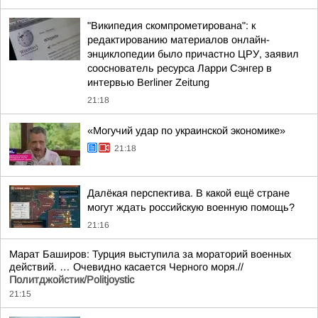
"Википедия скомпрометирована": к
редактированию материалов онлайн-
энциклопедии было причастно ЦРУ, заявил
сооснователь ресурса Ларри Сэнгер в
интервью Berliner Zeitung
21:18
«Могучий удар по украинской экономике»
21:18
Далёкая перспектива. В какой ещё стране
могут ждать российскую военную помощь?
21:16
Марат Баширов: Турция выступила за мораторий военных
действий. … Очевидно касается Черного моря.//
Политджойстик/Politjoystic
21:15