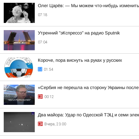
Олег Царёв: — Мы можем что-нибудь изменит
07:18
Утренний "эКспрессо" на радио Sputnik
07:04
Короче, пора виснуть на руках у русских
01:54
«Сербия не перешла на сторону Украины после
00:12
Два майора: Удар по Одесской ТЭЦ и семи эле
Вчера, 23:00