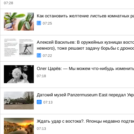
07:28
Как остановить желтение листьев комнатных р
07:25
Алексей Васильев: В оружейных кузницах восто
немного), тоже решают задачу борьбы с дроно
07:22
Олег Царёв: — Мы можем что-нибудь изменит
07:18
Датский музей Panzermuseum East передал Ук
07:13
Ждать удар с востока?. Японцы недавно подтв
07:13