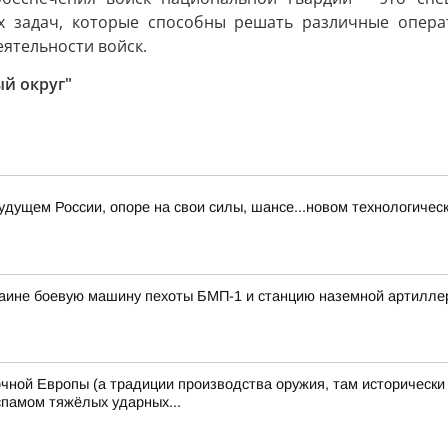
 задач, которые способны решать различные операт
ятельности войск.
ый округ"
дущем России, опоре на свои силы, шансе...новом технологичес
раине боевую машину пехоты БМП-1 и станцию наземной артилле
чной Европы (а традиции производства оружия, там исторически 
спамом тяжёлых ударных...