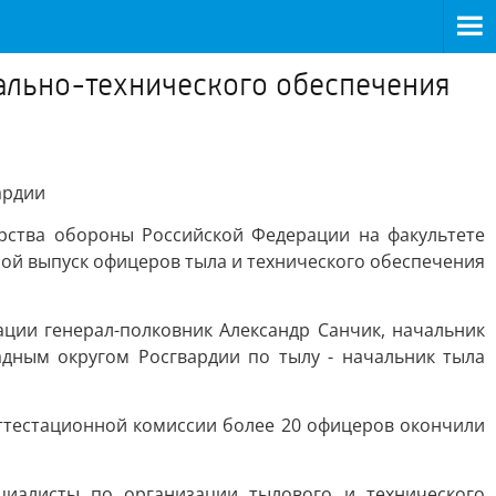
ально-технического обеспечения
ардии
рства обороны Российской Федерации на факультете
ой выпуск офицеров тыла и технического обеспечения
ии генерал-полковник Александр Санчик, начальник
дным округом Росгвардии по тылу - начальник тыла
аттестационной комиссии более 20 офицеров окончили
циалисты по организации тылового и технического