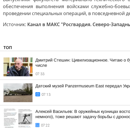
обеспечения выполнения войсками служебно-боевых
проведении специальных операций, в повседневной де
Источник:
Канал в МАКС "Росгвардия. Северо-Западн
ТОП
Дмитрий Стешин: Цивилизационное. Читаю о бу
числе
07:33
Датский музей Panzermuseum East передал Ук
07:13
Алексей Васильев: В оружейных кузницах восто
немного), тоже решают задачу борьбы с дроно
07:22