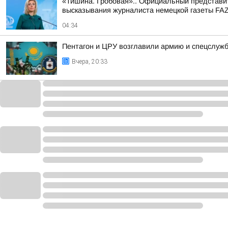
«Тишина. Гробовая».. Официальный представит
высказывания журналиста немецкой газеты FAZ
04:34
Пентагон и ЦРУ возглавили армию и спецслуж
Вчера, 20:33