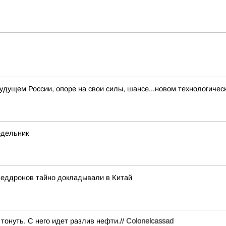
дущем России, опоре на свои силы, шансе...новом технологичес
едельник
веддронов тайно докладывали в Китай
тонуть. С него идет разлив нефти.//
Colonelcassad