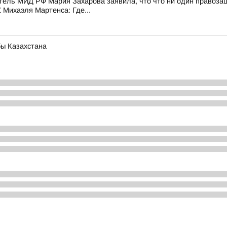
ель МИД РФ Мария Захарова заявила, что что ни один правозащ
 Михаэля Мартенса: Где...
бы Казахстана