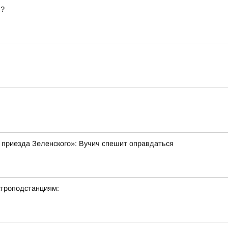
ь?
 приезда Зеленского»: Вучич спешит оправдаться
ктроподстанциям: