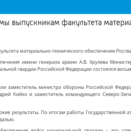
омы выпускникам факультета матери
культета материально-технического обеспечения Росгв
спечения имени генерала армии А.В. Хрулева Министе
альной гвардии Российской Федерации состоялся восьм
ли заместитель министра обороны Российской Федерац
ндрей Кийко и заместитель командующего Северо-Запа
сокие результаты. По итогам работы Государственной 
далью.
 обеспечения войск национальной гвардии – это спе