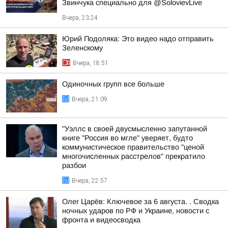
Звинчука специально для @SolovievLive
Вчера, 23:24
Юрий Подоляка: Это видео надо отправить
Зеленскому
Вчера, 18:51
Одиночных групп все больше
Вчера, 21:09
"Уэллс в своей двусмысленно запутанной
книге "Россия во мгле" уверяет, будто
коммунистическое правительство "ценой
многочисленных расстрелов" прекратило
разбои
Вчера, 22:57
Олег Царёв: Ключевое за 6 августа. . Сводка
ночных ударов по РФ и Украине, новости с
фронта и видеосводка