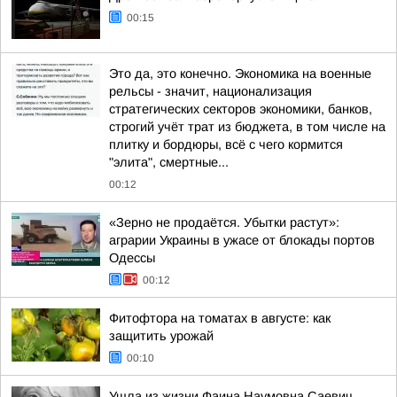
00:15
Это да, это конечно. Экономика на военные
рельсы - значит, национализация
стратегических секторов экономики, банков,
строгий учёт трат из бюджета, в том числе на
плитку и бордюры, всё с чего кормится
"элита", смертные...
00:12
«Зерно не продаётся. Убытки растут»:
аграрии Украины в ужасе от блокады портов
Одессы
00:12
Фитофтора на томатах в августе: как
защитить урожай
00:10
Ушла из жизни Фаина Наумовна Саевич