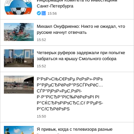
Информация Комитета по инвестициям
Санкт-Петербурга
15:56
Михаил Онуфриенко: Никто не ожидал, что
русские начнут отвечать
15:52
Четверых руферов задержали при попытке
забраться на крышу Смольного собора
15:52
Р‘РѕР»СЊС€РѕРµ РєРѕР»-РІРѕ
Р°РјРµСЂРёРєР°РЅСЃРєРёС…
СЃР°РјРѕР»РµС‚РѕРІ-
Р·Р°РїСЂР°РІС‰РёРєРѕРІ РІ
Р°СЌСЂРѕРїРѕСЂС‚Сѓ Р‘РµРЅ-
Р“СѓСЂРёРѕРЅ
15:50
Я привык, когда с телевизора разные