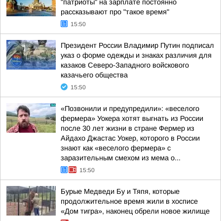
"патриоты" на зарплате постоянно
рассказывают про "такое время"
15:50
Президент России Владимир Путин подписал
указ о форме одежды и знаках различия для
казаков Северо-Западного войскового
казачьего общества
15:50
«Позвонили и предупредили»: «веселого
фермера» Уокера хотят выгнать из России
после 30 лет жизни в стране Фермер из
Айдахо Джастас Уокер, которого в России
знают как «веселого фермера» с
заразительным смехом из мема о...
15:50
Бурые Медведи Бу и Тяпя, которые
продолжительное время жили в хосписе
«Дом тигра», наконец обрели новое жилище