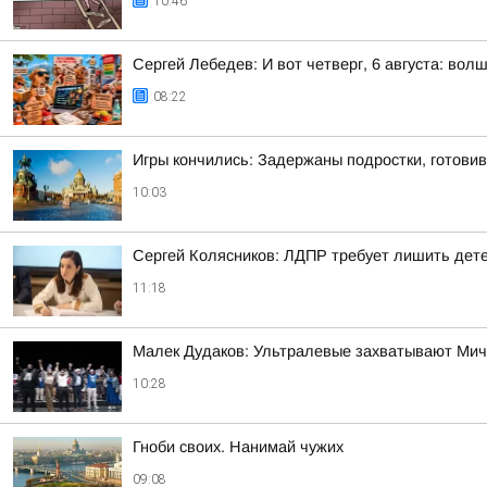
10:46
Сергей Лебедев: И вот четверг, 6 августа: во
08:22
Игры кончились: Задержаны подростки, готови
10:03
Сергей Колясников: ЛДПР требует лишить дете
11:18
Малек Дудаков: Ультралевые захватывают Мич
10:28
Гноби своих. Нанимай чужих
09:08