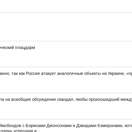
ический плацдарм
ованно, так как Россия атакует аналогичные объекты на Украине,
несла на всеобщее обсуждение скандал, якобы произошедший ме
жеймсбондов с Борисами Джонсонами и Дэвидами Кэмеронами, кот
очень успешная и...