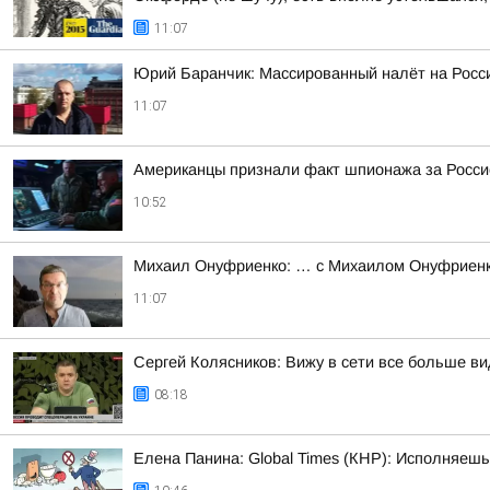
11:07
Юрий Баранчик: Массированный налёт на Росс
11:07
Американцы признали факт шпионажа за Росси
10:52
Михаил Онуфриенко: … с Михаилом Онуфриенко
11:07
Сергей Колясников: Вижу в сети все больше в
08:18
Елена Панина: Global Times (КНР): Исполняеш