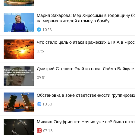
Мария Захарова: Мэр Хиросимы в годовщину бом
на мирных жителей атомную бомбу
10:28
Что стало целью атаки вражеских БПЛА в Яро
07:51
Дмитрий Стешин: #чай из носа. Лайма Вайкуле
09:51
Обстановка в зоне ответственности группировк
10:50
Михаил Онуфриенко: Ночью уже всё было штатн
07:13