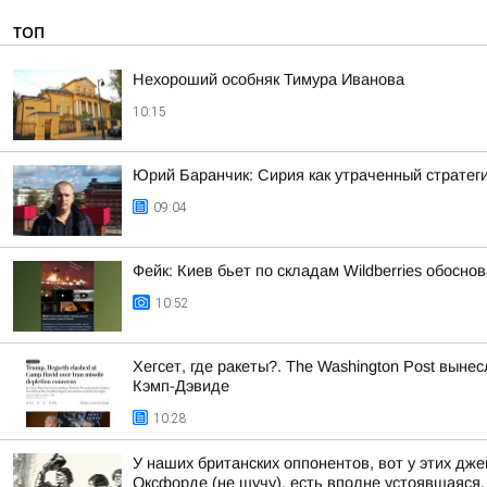
ТОП
Нехороший особняк Тимура Иванова
10:15
Юрий Баранчик: Сирия как утраченный стратег
09:04
Фейк: Киев бьет по складам Wildberries обосн
10:52
Хегсет, где ракеты?. The Washington Post вы
Кэмп-Дэвиде
10:28
У наших британских оппонентов, вот у этих д
Оксфорде (не шучу), есть вполне устоявшаяся, 