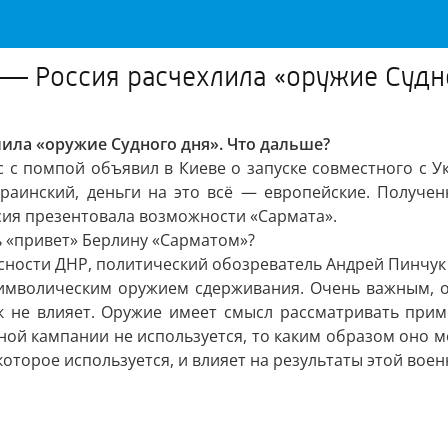
 — Россия расчехлила «оружие Судн
ила «оружие Судного дня». Что дальше?
с помпой объявил в Киеве о запуске совместного с У
раинский, деньги на это всё — европейские. Получен
ссия презентовала возможности «Сармата».
ь «привет» Берлину «Сарматом»?
сности ДНР, политический обозреватель Андрей Пинчук 
 символическим оружием сдерживания. Очень важным, о
к не влияет. Оружие имеет смысл рассматривать приме
нной кампании не используется, то каким образом оно м
оторое используется, и влияет на результаты этой вое