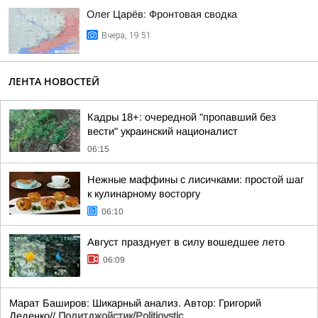
Олег Царёв: Фронтовая сводка
Вчера, 19:51
ЛЕНТА НОВОСТЕЙ
Кадры 18+: очередной "пропавший без
вести" украинский националист
06:15
Нежные маффины с лисичками: простой шаг
к кулинарному восторгу
06:10
Август празднует в силу вошедшее лето
06:09
Марат Баширов: Шикарный анализ. Автор: Григорий
Деденко//
Политджойстик/Politjoystic