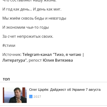
Что составляют нашу жизнь.
И год как день... И день как миг.
Мы жмём сквозь беды и невзгоды
И экономим чьи-то годы
За счет непрожитых своих.
#стихи
Источник:
Telegram-канал "Тихо, я читаю |
Литература"
, репост
Юлия Витязева
ТОП
Олег Царёв: Дайджест об Украине 7 августа
20:27