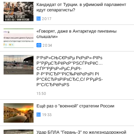
Кандидат от Турции. в уфимский парламент
идут сепаратисты?
20:17
«Говорят, даже в Антарктиде пингвины
слышали»
20:34
Р‘РѕР»СЊС€РѕРµ РєРѕР»-РІРѕ
Р°РјРµСЂРёРєР°РЅСЃРєРёС…
СЃР°РјРѕР»РµС‚РѕРІ-
Р·Р°РїСЂР°РІС‰РёРєРѕРІ РІ
Р°СЌСЂРѕРїРѕСЂС‚Сѓ Р‘РµРЅ-
Р“СѓСЂРёРѕРЅ
15:50
Ещё раз о "военной" стратегии России
19:33
Удар БПЛА "Герань-3" по железнодорожной