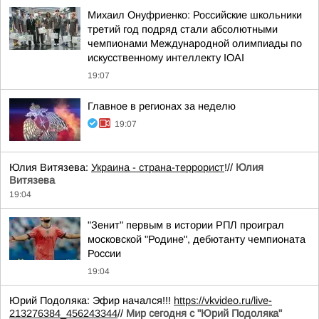
Михаил Онуфриенко: Российские школьники
третий год подряд стали абсолютными
чемпионами Международной олимпиады по
искусственному интеллекту IOAI
19:07
Главное в регионах за неделю
19:07
Юлия Витязева:
Украина - страна-террорист
!//
Юлия
Витязева
19:04
"Зенит" первым в истории РПЛ проиграл
московской "Родине", дебютанту чемпионата
России
19:04
Юрий Подоляка: Эфир начался!!!
https://vkvideo.ru/live-
213276384_456243344
//
Мир сегодня с "Юрий Подоляка"