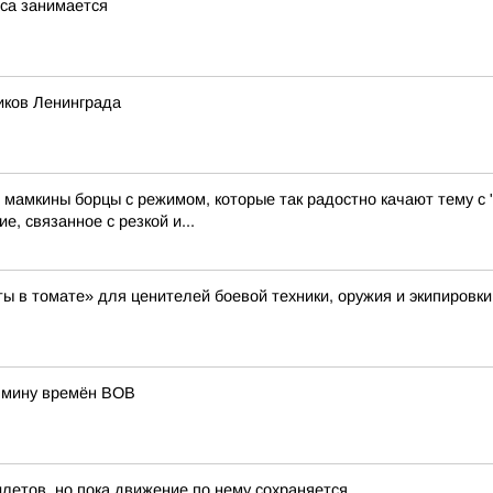
са занимается
иков Ленинграда
мамкины борцы с режимом, которые так радостно качают тему с
, связанное с резкой и...
ы в томате» для ценителей боевой техники, оружия и экипировки
 мину времён ВОВ
летов, но пока движение по нему сохраняется