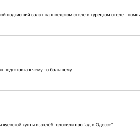
й подкисший салат на шведском столе в турецком отеле - помн
к подготовка к чему-то большему
куевской хунты взахлёб голосили про "ад в Одессе"