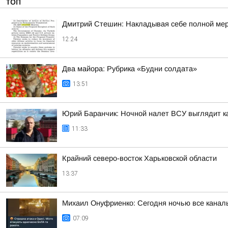
ТОП
Дмитрий Стешин: Накладывая себе полной меро
12:24
Два майора: Рубрика «Будни солдата»
13:51
Юрий Баранчик: Ночной налет ВСУ выглядит ка
11:33
Крайний северо-восток Харьковской области
13:37
Михаил Онуфриенко: Сегодня ночью все каналы 
07:09