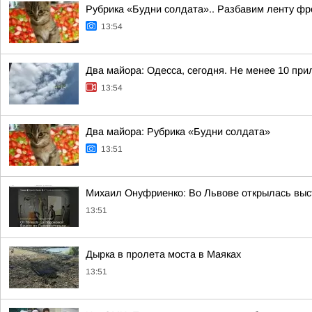
Рубрика «Будни солдата».. Разбавим ленту ф
13:54
Два майора: Одесса, сегодня. Не менее 10 при
13:54
Два майора: Рубрика «Будни солдата»
13:51
Михаил Онуфриенко: Во Львове открылась выста
13:51
Дырка в пролета моста в Маяках
13:51