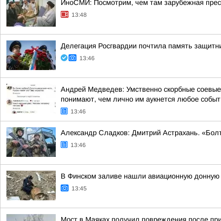
ИноСМИ: Посмотрим, чем там зарубежная прес
13:48
Делегация Росгвардии почтила память защитн
13:46
Андрей Медведев: Умственно скорбные соевые 
понимают, чем лично им аукнется любое событие
13:46
Александр Сладков: Дмитрий Астрахань. «Болт
13:46
В Финском заливе нашли авиационную донную
13:45
Мост в Маяках получил повреждения после при