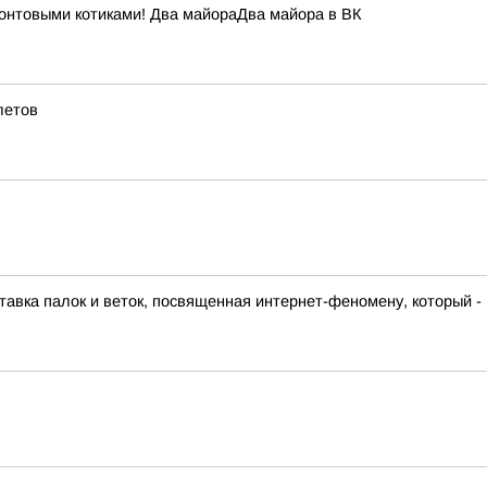
ронтовыми котиками! Два майораДва майора в ВК
летов
вка палок и веток, посвященная интернет-феномену, который - в