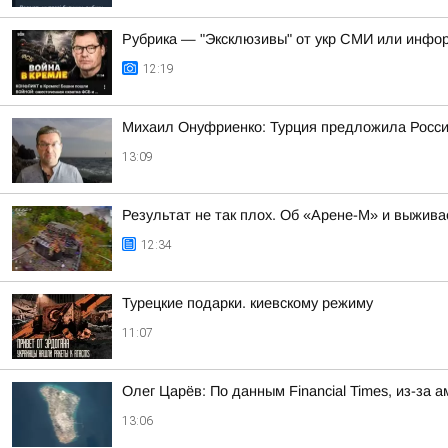
Рубрика — "Эксклюзивы" от укр СМИ или инфор
12:19
Михаил Онуфриенко: Турция предложила России
13:09
Результат не так плох. Об «Арене-М» и выжив
12:34
Турецкие подарки. киевскому режиму
11:07
Олег Царёв: По данным Financial Times, из-за
13:06