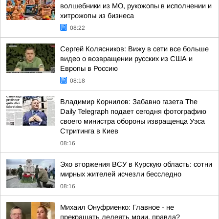
волшебники из МО, рукожопы в исполнении и
хитрожопы из бизнеса
08:22
Сергей Колясников: Вижу в сети все больше
видео о возвращении русских из США и
Европы в Россию
08:18
Владимир Корнилов: Забавно газета The
Daily Telegraph подает сегодня фотографию
своего министра обороны извращенца Уэса
Стритинга в Киев
08:16
Эхо вторжения ВСУ в Курскую область: сотни
мирных жителей исчезли бесследно
08:16
Михаил Онуфриенко: Главное - не
прекращать лелеять мрии, правда?