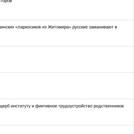
аторов
раинских «лариосиков из Житомира» русские заманивают в
щерб институту и фиктивное трудоустройство родственников