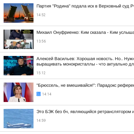
Партия "Родина" подала иск в Верховный суд 
14:52
Михаил Онуфриенко: Ким сказала - Ким услыш
13:56
Алексей Васильев: Хорошая новость. Но.. Нужн
выращивать монокристаллы - что актуально д
15:12
"Брюссель, не вмешивайся!": Парадокс рефере
14:14
Это БЭК без бч, являющийся ретранслятором 
14:59