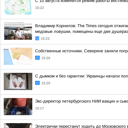
С 10 августа изменится режим работы вестибю
15:22
Владимир Корнилов: The Times сегодня отжигае
медовые ловушки, помещены еще две душераз
15:22
Собственные источники. Северяне заняли погр
15:20
С дымком и без гарантии: Украинцы начали по
15:20
Экс-директор петербургского НИИ вакцин и сы
15:17
Электрички перестанут ходить до Московского в