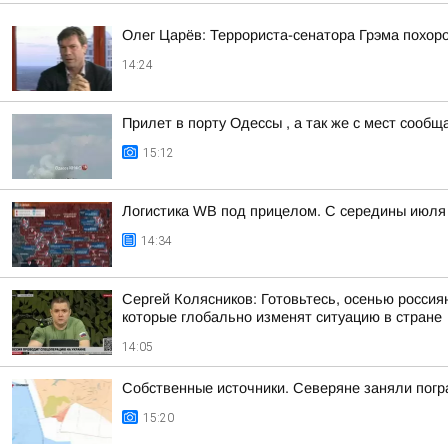
Олег Царёв: Террориста-сенатора Грэма похор
14:24
Прилет в порту Одессы , а так же с мест сооб
15:12
Логистика WB под прицелом. С середины июля 
14:34
Сергей Колясников: Готовьтесь, осенью россия
которые глобально изменят ситуацию в стране
14:05
Собственные источники. Северяне заняли погр
15:20