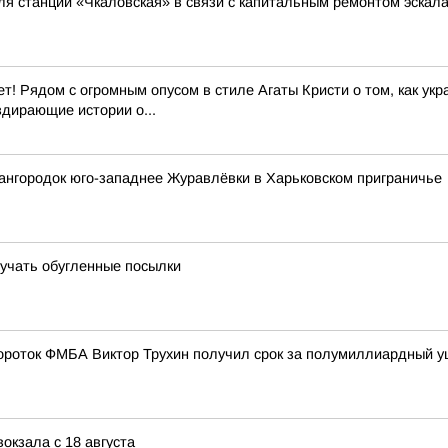
ля станции «Чкаловская» в связи с капитальным ремонтом эскал
т! Рядом с огромным опусом в стиле Агаты Кристи о том, как ук
дирающие истории о...
ангородок юго-западнее Журавлёвки в Харьковском приграничье
лучать обугленные посылки
вороток ФМБА Виктор Трухин получил срок за полумиллиардный у
окзала с 18 августа