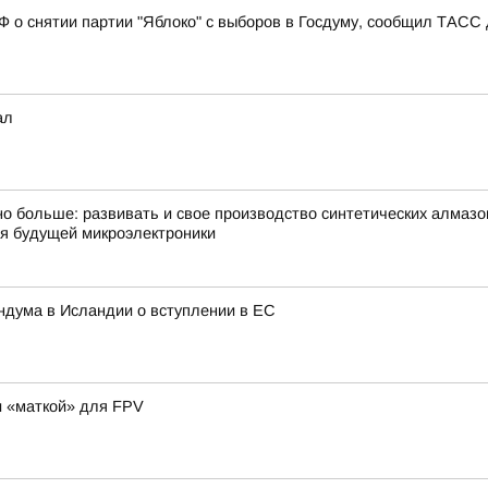
РФ о снятии партии "Яблоко" с выборов в Госдуму, сообщил ТАСС
ал
о больше: развивать и свое производство синтетических алмазо
ля будущей микроэлектроники
ндума в Исландии о вступлении в ЕС
и «маткой» для FPV