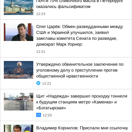
Почти 70% сливочного масла в Петербурге
оказались фальсификатом
12:23
Олег Царёв: Обмен разведданными между
США и Украиной улучшился, заявил
замглавы комитета Сената по разведке,
демократ Марк Уорнер:
12:21
Утверждено обвинительное заключение по
уголовному делу о преступлении против
общественной нравственности
12:21
Щит «Надежда» завершил проходку тоннеля
к будущим станциям метро «Каменка» и
«Богатырская»
12:20
Владимир Корнилов: Прислали мне ссылочку