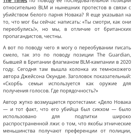
The Times
по поводу ее последовательной позиции
относительно BLM и нынешних протестов в связи с
убийством белого парня Новака? Я еще указывал на
то, что мог бы сейчас написать: «Ты смотри, как они
переобулись!», но мы, в отличие от британских
пропагандистов, честны.
А вот по поводу чего я могу о переобувании писать
смело, так это по поводу позиции The Guardian,
бывшей в Британии флагманом BLM-кампании в 2020
году. Сегодня там вышла колонка их темнокожего
автора Джейсона Окундае. Заголовок показательный:
«Скорбь семьи используется как оружие для
получения голосов. Где порядочность?»
Автор жутко возмущается протестами: «Дело Новака
— и тот факт, что его убийца был сикхом — было
использовано для подпитки широко
распространенной лжи: о том, что якобы этнические
меньшинства получают преференции от полиции,