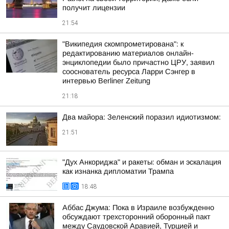
получит лицензии
21:54
"Википедия скомпрометирована": к
редактированию материалов онлайн-
энциклопедии было причастно ЦРУ, заявил
сооснователь ресурса Ларри Сэнгер в
интервью Berliner Zeitung
21:18
Два майора: Зеленский поразил идиотизмом:
21:51
"Дух Анкориджа" и ракеты: обман и эскалация
как изнанка дипломатии Трампа
18:48
Аббас Джума: Пока в Израиле возбужденно
обсуждают трехсторонний оборонный пакт
между Саудовской Аравией, Турцией и