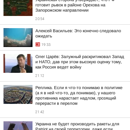
готовит рывок в районе Орехова на
Запорожском направлении
20:54
Алексей Васильев: Это конечно следовало
ожидать
19:33
Олег Царёв: Залужный раскритиковал Запад
и НАТО, дав при этом высокую оценку тому,
как Россия ведет войну
21:12
Реплика. Если я что-то понимаю в политике
(а я в ней что-то, да понимаю), у нашего
противника нарастает надлом, грозящий
перерасти в перелом
21:42
Украина не будет производить ракеты для
Patriot на своей территории, даже если