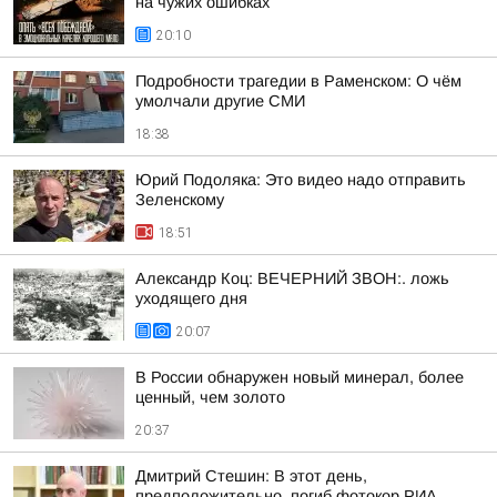
на чужих ошибках
20:10
Подробности трагедии в Раменском: О чём
умолчали другие СМИ
18:38
Юрий Подоляка: Это видео надо отправить
Зеленскому
18:51
Александр Коц: ВЕЧЕРНИЙ ЗВОН:. ложь
уходящего дня
20:07
В России обнаружен новый минерал, более
ценный, чем золото
20:37
Дмитрий Стешин: В этот день,
предположительно, погиб фотокор РИА