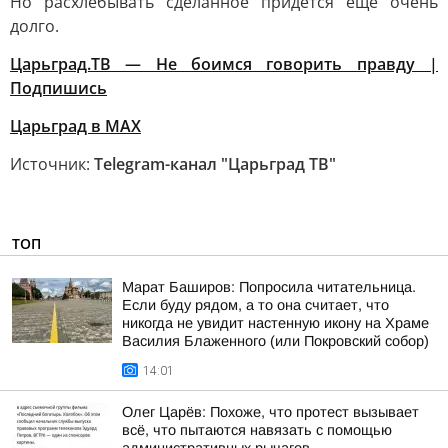
Но расхлёбывать сделанное придётся ещё очень
долго.
Царьград.ТВ — Не боимся говорить правду |
Подпишись
Царьград в МАХ
Источник:
Telegram-канал "Царьград ТВ"
ТОП
Марат Баширов: Попросила читательница.
Если буду рядом, а то она считает, что
никогда не увидит настенную икону на Храме
Василия Блаженного (или Покровский собор)
14:01
Олег Царёв: Похоже, что протест вызывает
всё, что пытаются навязать с помощью