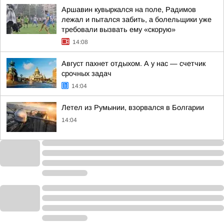
Аршавин кувыркался на поле, Радимов
лежал и пытался забить, а болельщики уже
требовали вызвать ему «скорую»
14:08
Август пахнет отдыхом. А у нас — счетчик
срочных задач
14:04
Летел из Румынии, взорвался в Болгарии
14:04