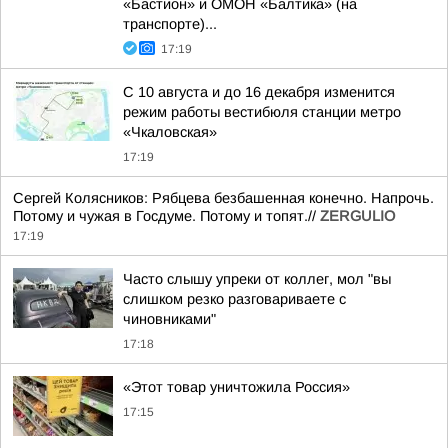
«Бастион» и ОМОН «Балтика» (на
транспорте)...
17:19
С 10 августа и до 16 декабря изменится
режим работы вестибюля станции метро
«Чкаловская»
17:19
Сергей Колясников: Рябцева безбашенная конечно. Напрочь.
Потому и чужая в Госдуме. Потому и топят.//
ZERGULIO
17:19
Часто слышу упреки от коллег, мол "вы
слишком резко разговариваете с
чиновниками"
17:18
«Этот товар уничтожила Россия»
17:15