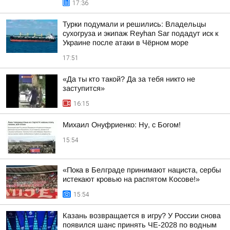
17:36
Турки подумали и решились: Владельцы
сухогруза и экипаж Reyhan Sar подадут иск к
Украине после атаки в Чёрном море
17:51
«Да ты кто такой? Да за тебя никто не
заступится»
16:15
Михаил Онуфриенко: Ну, с Богом!
15:54
«Пока в Белграде принимают нациста, сербы
истекают кровью на распятом Косове!»
15:54
Казань возвращается в игру? У России снова
появился шанс принять ЧЕ-2028 по водным