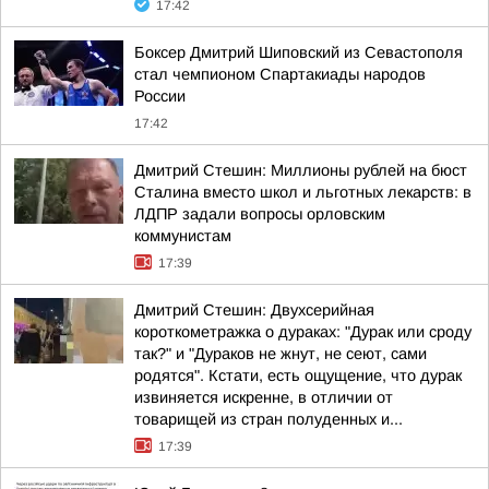
17:42
Боксер Дмитрий Шиповский из Севастополя
стал чемпионом Спартакиады народов
России
17:42
Дмитрий Стешин: Миллионы рублей на бюст
Сталина вместо школ и льготных лекарств: в
ЛДПР задали вопросы орловским
коммунистам
17:39
Дмитрий Стешин: Двухсерийная
короткометражка о дураках: "Дурак или сроду
так?" и "Дураков не жнут, не сеют, сами
родятся". Кстати, есть ощущение, что дурак
извиняется искренне, в отличии от
товарищей из стран полуденных и...
17:39