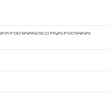
РІ РІ Р°СЌСЂРѕРїРѕСЂС‚Сѓ Р‘РµРЅ-Р“СѓСЂРёРѕРЅ