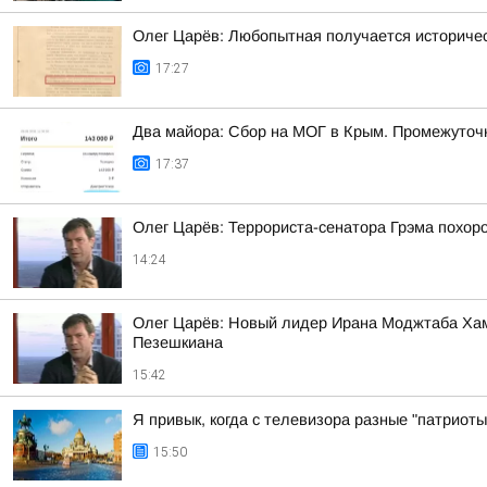
Олег Царёв: Любопытная получается историче
17:27
Два майора: Сбор на МОГ в Крым. Промежуточн
17:37
Олег Царёв: Террориста-сенатора Грэма похор
14:24
Олег Царёв: Новый лидер Ирана Моджтаба Хаме
Пезешкиана
15:42
Я привык, когда с телевизора разные "патриоты
15:50