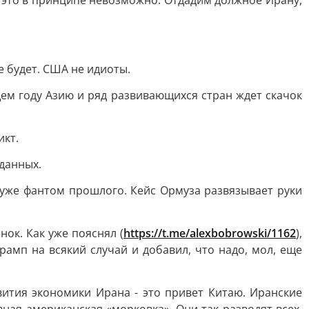
, это в принципе невозможно. Отдадим должное Ирану,
е будет. США не идиоты.
ем году Азию и ряд развивающихся стран ждет скачок
икт.
данных.
 уже фантом прошлого. Кейс Ормуза развязывает руки
нок. Как уже пояснял (
https://t.me/alexbobrowski/1162
),
рамп на всякий случай и добавил, что надо, мол, еще
ития экономики Ирана - это привет Китаю. Иранские