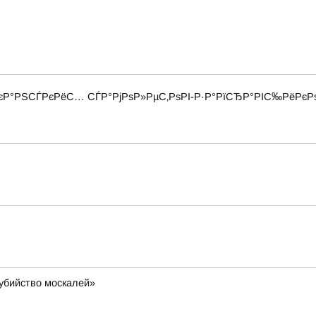
єР°РЅСЃРєРёС… СЃР°РјРѕР»РµС‚РѕРІ-Р·Р°РїСЂР°РІС‰РёРєРѕ
убийство москалей»