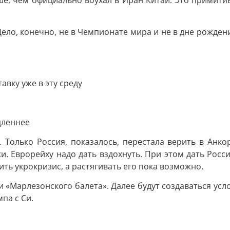
е, чем официально вбухал в Иран Китай. Это примитив
о, конечно, не в Чемпионате мира и не в дне рождения
авку уже в эту среду
дленнее
. Только Россия, показалось, перестала верить в Анко
и. Еврорейху надо дать вздохнуть. При этом дать Рос
ить укрокризис, а растягивать его пока возможно.
и «Марлезонского балета». Далее будут создаваться усло
па с Си.