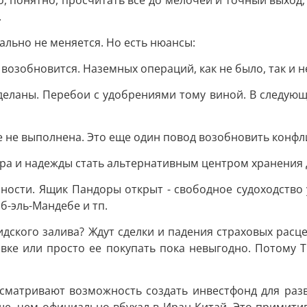
о, понятно, просчитать все до мелочей и точный выход
.
льно не меняется. Но есть нюансы:
т возобновится. Наземных операций, как не было, так и н
сделаны. Перебои с удобрениями тому виной. В следующ
е не выполнена. Это еще один повод возобновить конфл
тра и надежды стать альтернативным центром хранения 
енности. Ящик Пандоры открыт - свободное судоходство
б-эль-Мандебе и тп.
идского залива? Ждут сделки и падения страховых расце
овке или просто ее покупать пока невыгодно. Потому Т
ссматривают возможность создать инвестфонд для разв