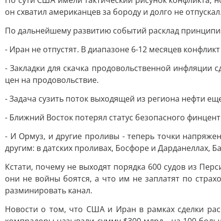
По сути США имели тактический рисунок конфликта, н
он схватил американцев за бороду и долго не отпускал
По дальнейшему развитию событий расклад принципиа
- Иран не отпустят. В диапазоне 6-12 месяцев конфлик
- Закладки для скачка продовольственной инфляции 
цен на продовольствие.
- Задача сузить поток выходящей из региона нефти ещ
- Ближний Восток потерял статус безопасного финцен
- И Ормуз, и другие проливы - теперь точки напряж
другим: в датских проливах, Босфоре и Дарданеллах, Ба
Кстати, почему не выходят порядка 600 судов из Перс
они не войны боятся, а что им не заплатят по страх
разминировать канал.
Новости о том, что США и Иран в рамках сделки ра