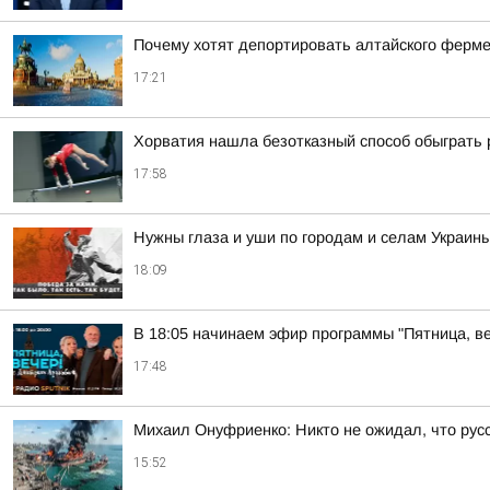
Почему хотят депортировать алтайского ферм
17:21
Хорватия нашла безотказный способ обыграть 
17:58
Нужны глаза и уши по городам и селам Украин
18:09
В 18:05 начинаем эфир программы "Пятница, в
17:48
Михаил Онуфриенко: Никто не ожидал, что русс
15:52