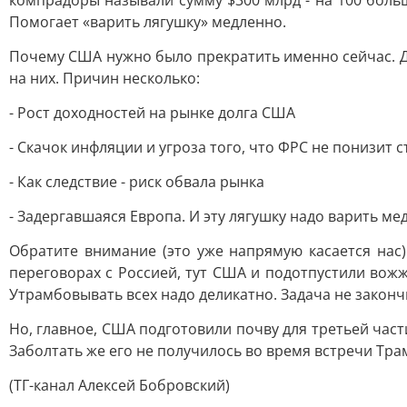
компрадоры называли сумму $300 млрд - на 100 больш
Помогает «варить лягушку» медленно.
Почему США нужно было прекратить именно сейчас. Дел
на них. Причин несколько:
- Рост доходностей на рынке долга США
- Скачок инфляции и угроза того, что ФРС не понизит ст
- Как следствие - риск обвала рынка
- Задергавшаяся Европа. И эту лягушку надо варить ме
Обратите внимание (это уже напрямую касается нас)
переговорах с Россией, тут США и подотпустили вожж
Утрамбовывать всех надо деликатно. Задача не законч
Но, главное, США подготовили почву для третьей част
Заболтать же его не получилось во время встречи Трам
(ТГ-канал Алексей Бобровский)