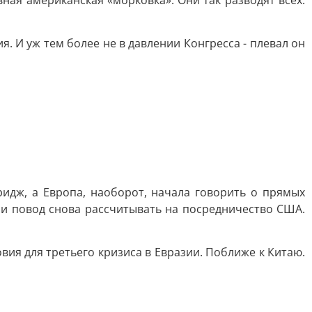
ная американская «морковка». Они так разводят всех.
. И уж тем более не в давлении Конгресса - плевал он
ридж, а Европа, наоборот, начала говорить о прямых
сии повод снова рассчитывать на посредничество США.
вия для третьего кризиса в Евразии. Поближе к Китаю.