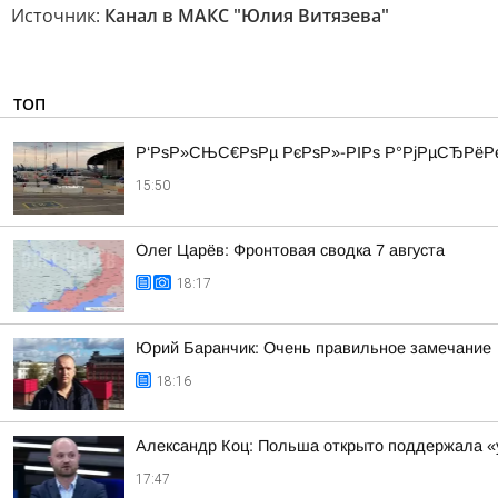
Источник:
Канал в МАКС "Юлия Витязева"
ТОП
Р‘РѕР»СЊС€РѕРµ РєРѕР»-РІРѕ Р°РјРµСЂРёР
15:50
Олег Царёв: Фронтовая сводка 7 августа
18:17
Юрий Баранчик: Очень правильное замечание
18:16
Александр Коц: Польша открыто поддержала «
17:47