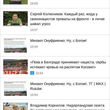
16:03
Сергей Колясников: Каждый раз, когда у
свинонацистов провалы на фронте - в личке
шквал угроз
15:57
Михаил Онуфриенко: Ну, с Богом!
15:54
«Пока в Белграде принимают нациста, сербы
истекают кровью на распятом Косове!»
15:54
Михаил Онуфриенко: Ну, с Богом!. ТГ | МАХ |
Rutube
15:54
Владимир Корнилов: Нидерландская газета