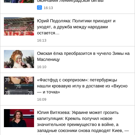
окончания Ленинградской битвы
16:13
Юрий Подоляка: Политики приходят и
уходят, а дружба между народами
остается…
16:13
Омская ёлка преобразится в чучело Зимы на
Масленицу
16:10
«Фастфуд с сюрпризом»: петербуржцы
нашли кровавую иглу в доставке из «Вкусно
— и точка»
16:09
Юлия Витязева: Украине может грозить
капитуляция: Кремль получил новое
значительное преимущество в войне, а
западные союзники снова подводят Киев, —