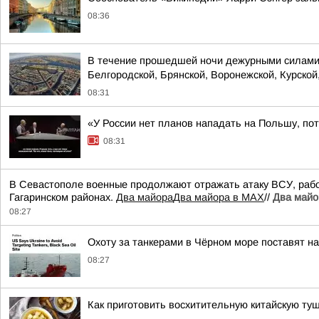
08:36
В течение прошедшей ночи дежурными силами 
Белгородской, Брянской, Воронежской, Курской,
08:31
«У России нет планов нападать на Польшу, по
08:31
В Севастополе военные продолжают отражать атаку ВСУ, рабо
Гагаринском районах.
Два майора
Два майора в МАХ
//
Два майо
08:27
Охоту за танкерами в Чёрном море поставят на
08:27
Как приготовить восхитительную китайскую ту