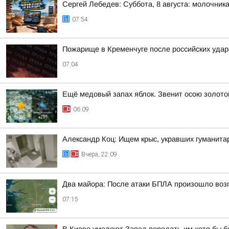
Сергей Лебедев: Суббота, 8 августа: молочника
07:54
Пожарище в Кременчуге после российских удар
07:04
Ещё медовый запах яблок. Звенит осою золото
06:09
Александр Коц: Ищем крыс, укравших гуманита
Вчера, 22:09
Два майора: После атаки БПЛА произошло воз
07:15