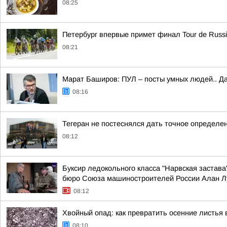
08:25
Петербург впервые примет финал Tour de Russ
08:21
Марат Баширов: ПУЛ – посты умных людей.. Да
08:16
Тегеран не постеснялся дать точное определен
08:12
Буксир ледокольного класса "Нарвская застава
бюро Союза машиностроителей России Алан Лу
08:12
Хвойный опад: как превратить осенние листья
08:10