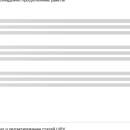
безнадёжно просроченные ракеты
ил о редактировании статей ЦРУ