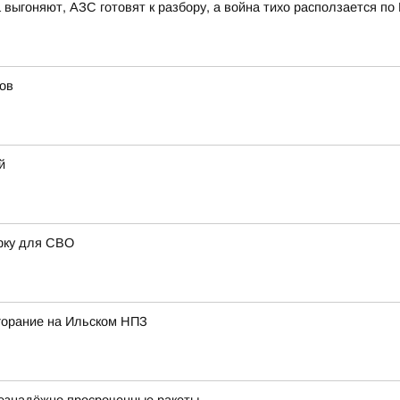
 выгоняют, АЗС готовят к разбору, а война тихо расползается по
ов
й
рку для СВО
горание на Ильском НПЗ