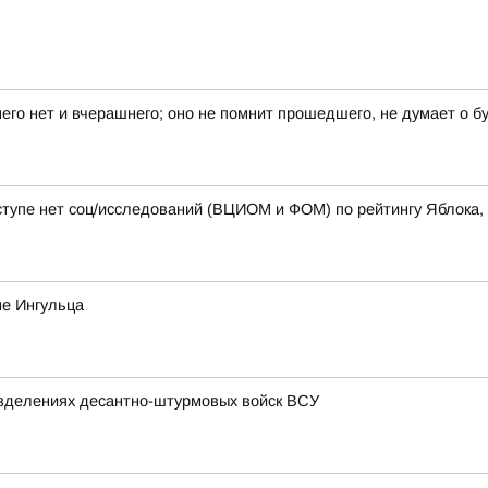
него нет и вчерашнего; оно не помнит прошедшего, не думает о б
тупе нет соц/исследований (ВЦИОМ и ФОМ) по рейтингу Яблока, а
не Ингульца
зделениях десантно-штурмовых войск ВСУ