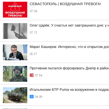
СЕВАСТОПОЛЬ | ВОЗДУШНАЯ ТРЕВОГА!
07:36
Олег Царёв: У счастья нет завтрашнего дня; у 
07:12
Марат Баширов: Интересно, что в открытом дос
02:27
Противник пытался форсировать Днепр в райо
07:54
Итальянские БТР Puma на вооружении в подра
04:09