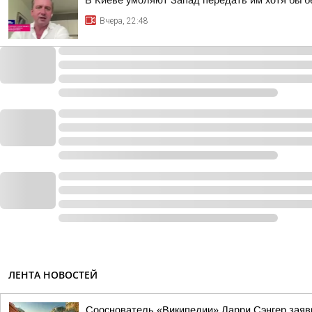
В Киеве умоляют Запад передать им хотя бы 
Вчера, 22:48
ЛЕНТА НОВОСТЕЙ
Сооснователь «Википедии» Ларри Сэнгер заяв