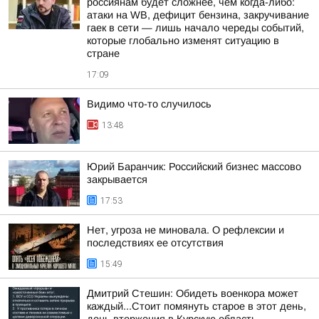
россиянам будет сложнее, чем когда-либо:
атаки на WB, дефицит бензина, закручивание
гаек в сети — лишь начало череды событий,
которые глобально изменят ситуацию в
стране
17:09
Видимо что-то случилось
13:48
Юрий Баранчик: Российский бизнес массово
закрывается
17:53
Нет, угроза не миновала. О рефлексии и
последствиях ее отсутствия
15:49
Дмитрий Стешин: Обидеть военкора может
каждый...Стоит помянуть старое в этот день,