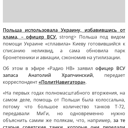
Польша использовала Украину, избавившись от
хлама, – офицер ВСУ.
strong> Польша под видом
помощи Украине «сплавила» Киеву готовившийся к
списанию неликвид, а сама обновила парк
бронетехники и авиации, сэкономив на утилизации.
Об этом в эфире «Радио НВ» заявил
офицер ВСУ
запаса Анатолий Храпчинский
, передает
корреспондент
«ПолитНавигатора»
.
«На первых годах полномасштабного вторжения, на
самом деле, помощь от Польши была колоссальна,
потому что большое количество танков Т-72,
передавали МиГи, но одновременно нужно
объяснить самим же полякам, что, например,
за те
старые советские танки, которые они передали