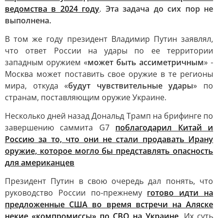
ведомства в 2024 году
.
Эта задача до сих пор не
выполнена.
В том же году президент Владимир Путин заявлял,
что ответ России на удары по ее территории
западным оружием «
может быть ассиметричным
» -
Москва может поставить свое оружие в те регионы
мира, откуда «
будут чувствительные удары
» по
странам, поставляющим оружие Украине.
Несколько дней назад Дональд Трамп на брифинге по
завершению саммита G7
поблагодарил Китай и
Россию за то, что они не стали продавать Ирану
оружие, которое могло бы представлять опасность
для американцев
Президент Путин в свою очередь дал понять, что
руководство России по-прежнему
готово идти на
предложенные США во время встречи на Аляске
некие «компромиссы» по СВО на Украине
. Их суть