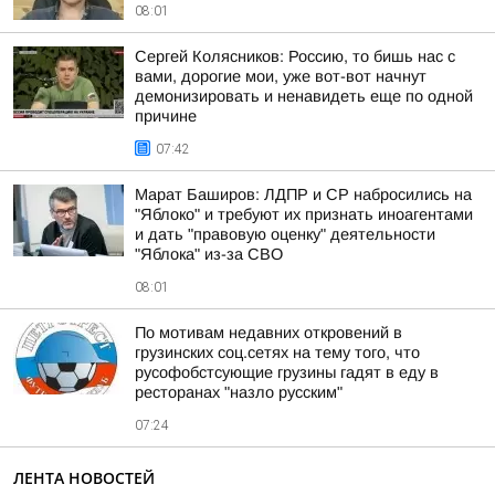
08:01
Сергей Колясников: Россию, то бишь нас с
вами, дорогие мои, уже вот-вот начнут
демонизировать и ненавидеть еще по одной
причине
07:42
Марат Баширов: ЛДПР и СР набросились на
"Яблоко" и требуют их признать иноагентами
и дать "правовую оценку" деятельности
"Яблока" из-за СВО
08:01
По мотивам недавних откровений в
грузинских соц.сетях на тему того, что
русофобстсующие грузины гадят в еду в
ресторанах "назло русским"
07:24
ЛЕНТА НОВОСТЕЙ