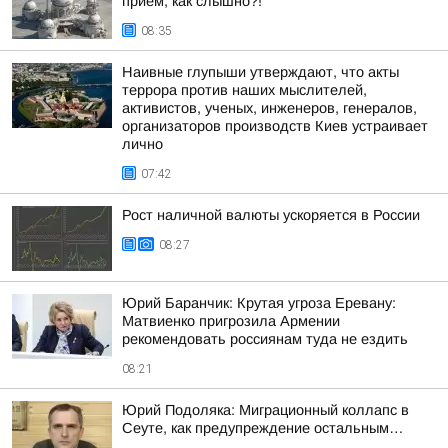
приём, как слышно?!
08:35
Наивные глупыши утверждают, что акты
террора против наших мыслителей,
активистов, ученых, инженеров, генералов,
организаторов производств Киев устраивает
лично
07:42
Рост наличной валюты ускоряется в России
08:27
Юрий Баранчик: Крутая угроза Еревану:
Матвиенко пригрозила Армении
рекомендовать россиянам туда не ездить
08:21
Юрий Подоляка: Миграционный коллапс в
Сеуте, как предупреждение остальным…