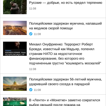
Русские — добрые, но есть предел терпению
11:08
Полицейскими задержан мужчина, напавший
на медиков скорой помощи
11:08
Михаил Онуфриенко: Террорист Роберт
Бровди, известный как Мадьяр, попенял
странам НАТО за недостаточное
финансирование, без которого его
подчиненным грустно "кошмарить москалей"
11:08
Полицейскими задержан 56-летний мужчина,
ударивший своего соседа в парадной
11:08
В «Ленте» и «Монетке» заметно сократился
выбор овощей после пожара на