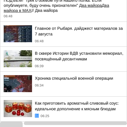
ПОДЪЁМ! "трек о боевом пути нашего полка. Если
опубликуете, буду очень признателен"
Два майора
Два
майора в МАХ
//
Два майора
06:48
Главное от Рыбаря. дайджест материалов за
7 августа
06:48
В сквере Истории ВДВ установили мемориал,
посвящённый десантникам
06:39
Хроника специальной военной операции
06:34
Как приготовить ароматный сливовый соус:
идеальное дополнение к мясным блюдам
06:25