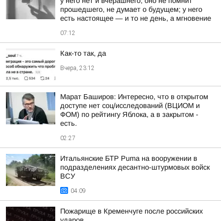
у него нет и вчерашнего; оно не помнит
прошедшего, не думает о будущем; у него
есть настоящее — и то не день, а мгновение
07:12
Как-то так, да
Вчера, 23:12
Марат Баширов: Интересно, что в открытом
доступе нет соц/исследований (ВЦИОМ и
ФОМ) по рейтингу Яблока, а в закрытом -
есть.
02:27
Итальянские БТР Puma на вооружении в
подразделениях десантно-штурмовых войск
ВСУ
04:09
Пожарище в Кременчуге после российских
ударов