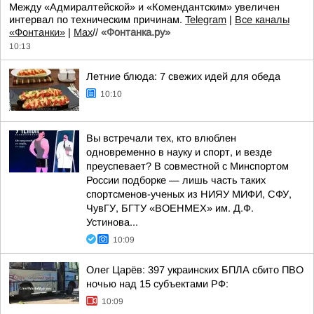
Между «Адмиралтейской» и «Комендантским» увеличен
интервал по техническим причинам.
Telegram
|
Все каналы
«Фонтанки»
|
Max
//
«Фонтанка.ру»
10:13
Летние блюда: 7 свежих идей для обеда
10:10
Вы встречали тех, кто влюблен
одновременно в науку и спорт, и везде
преуспевает? В совместной с Минспортом
России подборке — лишь часть таких
спортсменов-ученых из НИЯУ МИФИ, СФУ,
ЧувГУ, БГТУ «ВОЕНМЕХ» им. Д.Ф.
Устинова...
10:09
Олег Царёв: 397 украинских БПЛА сбито ПВО
ночью над 15 субъектами РФ:
10:09