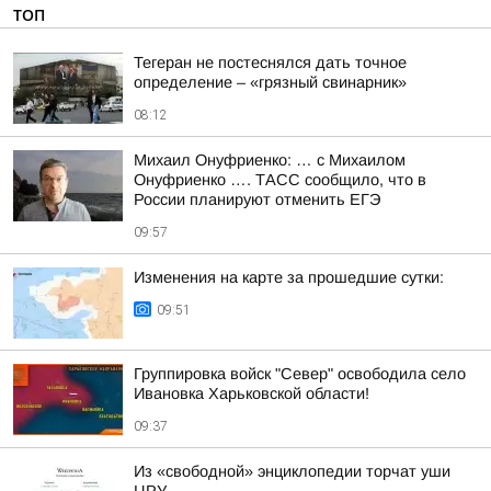
ТОП
Тегеран не постеснялся дать точное
определение – «грязный свинарник»
08:12
Михаил Онуфриенко: … с Михаилом
Онуфриенко …. ТАСС сообщило, что в
России планируют отменить ЕГЭ
09:57
Изменения на карте за прошедшие сутки:
09:51
Группировка войск "Север" освободила село
Ивановка Харьковской области!
09:37
Из «свободной» энциклопедии торчат уши