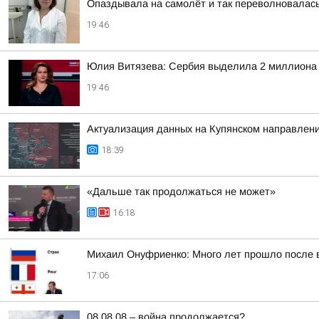
Опаздывала на самолёт и так переволновалась
19:46
Юлия Витязева: Сербия выделила 2 миллиона е
19:46
Актуализация данных на Купянском направлен
18:39
«Дальше так продолжаться не может»
16:18
Михаил Онуфриенко: Много лет прошло после в
17:06
08.08.08 – война продолжается?