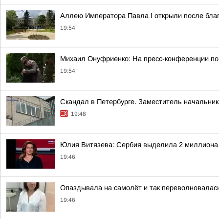
Аллею Императора Павла I открыли после благ
19:54
Михаил Онуфриенко: На пресс-конференции по
19:54
Скандал в Петербурге. Заместитель начальник
19:48
Юлия Витязева: Сербия выделила 2 миллиона 
19:46
Опаздывала на самолёт и так переволновалась
19:46