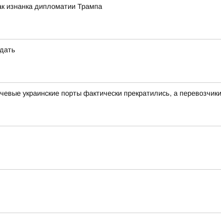
как изнанка дипломатии Трампа
идать
ючевые украинские порты фактически прекратились, а перевозчи