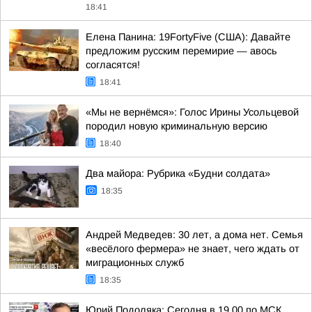
18:41
Елена Панина: 19FortyFive (США): Давайте
предложим русским перемирие — авось
согласятся!
18:41
«Мы не вернёмся»: Голос Ирины Усольцевой
породил новую криминальную версию
18:40
Два майора: Рубрика «Будни солдата»
18:35
Андрей Медведев: 30 лет, а дома нет. Семья
«весёлого фермера» не знает, чего ждать от
миграционных служб
18:35
Юрий Подоляка: Сегодня в 19.00 по МСК.