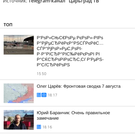
Источник:
Telegram-канал "Царьград ТВ"
ТОП
Р‘РѕР»СЊС€РѕРµ РєРѕР»-РІРѕ
Р°РјРµСЂРёРєР°РЅСЃРєРёС…
СЃР°РјРѕР»РµС‚РѕРІ-
Р·Р°РїСЂР°РІС‰РёРєРѕРІ РІ
Р°СЌСЂРѕРїРѕСЂС‚Сѓ Р‘РµРЅ-
Р“СѓСЂРёРѕРЅ
15:50
Олег Царёв: Фронтовая сводка 7 августа
18:17
Юрий Баранчик: Очень правильное
замечание
18:16