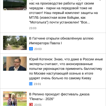
нас на производстве работы идут своим
чередом - парни на передовой тоже не
отстают! Наш первый комплект защиты на
МТЛБ (известная всем бойцам, как
"Мотолыга") почти установлен! "Все...
23:03
В Гатчине открыли обновлённую аллею
Императора Павла I
23:03
Юрий Котенок: Знаю, что даже в России иные
эксперты считают, что анонсированные
попытки укронацистов применить баллистику
по Москве наступающей осенью в итоге
ударят очень больно по самому Киеву
23:01
В Репино проходит фестиваль джаза
"Пенаты - 2026"
23:01