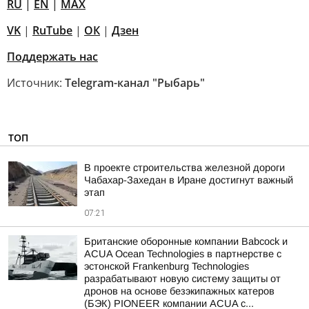
RU
|
EN
|
MAX
VK
|
RuTube
|
ОК
|
Дзен
Поддержать нас
Источник:
Telegram-канал "Рыбарь"
ТОП
В проекте строительства железной дороги
Чабахар-Захедан в Иране достигнут важный
этап
07:21
Британские оборонные компании Babcock и
ACUA Ocean Technologies в партнерстве с
эстонской Frankenburg Technologies
разрабатывают новую систему защиты от
дронов на основе безэкипажных катеров
(БЭК) PIONEER компании ACUA с...