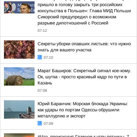
пришло в голову закрыть три российских
консульства в Польше»: Глава МИД Польши
Сикорский предупредил о возможном
разрыве дипотношений с Россией
07:12
Секреты уборки опавших листьев: что нужно
знать для вашего участка
07:10
Марат Баширов: Секретный сигнал кое-кому.
Ок, шутка - просто красивый кадр по пути в
Казань
07:08
Юрий Баранчик: Морская блокада Украины:
как удары по портам Одессы обрушили
металлургию и экспорт
07:08
#Что_происходит Главное к утру пятницы, 7