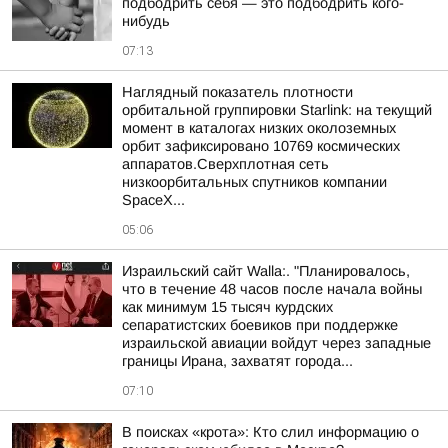
подбодрить себя — это подбодрить кого-
нибудь
07:13
Наглядный показатель плотности
орбитальной группировки Starlink: на текущий
момент в каталогах низких околоземных
орбит зафиксировано 10769 космических
аппаратов.Сверхплотная сеть
низкоорбитальных спутников компании
SpaceX...
05:06
Израильский сайт Walla:. "Планировалось,
что в течение 48 часов после начала войны
как минимум 15 тысяч курдских
сепаратистских боевиков при поддержке
израильской авиации войдут через западные
границы Ирана, захватят города...
07:10
В поисках «крота»: Кто слил информацию о