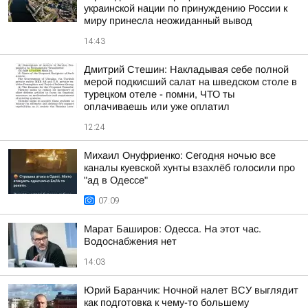
украинской нации по принуждению России к
миру принесла неожиданный вывод
14:43
Дмитрий Стешин: Накладывая себе полной
мерой подкисший салат на шведском столе в
турецком отеле - помни, ЧТО ты
оплачиваешь или уже оплатил
12:24
Михаил Онуфриенко: Сегодня ночью все
каналы куевской хунты взахлёб голосили про
"ад в Одессе"
07:09
Марат Баширов: Одесса. На этот час.
Водоснабжения нет
14:03
Юрий Баранчик: Ночной налет ВСУ выглядит
как подготовка к чему-то большему