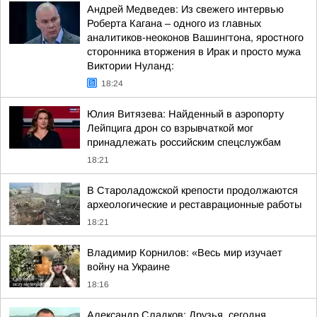
Андрей Медведев: Из свежего интервью
Роберта Кагана – одного из главных
аналитиков-неоконов Вашингтона, яростного
сторонника вторжения в Ирак и просто мужа
Виктории Нуланд:
18:24
Юлия Витязева: Найденный в аэропорту
Лейпцига дрон со взрывчаткой мог
принадлежать российским спецслужбам
18:21
В Староладожской крепости продолжаются
археологические и реставрационные работы
18:21
Владимир Корнилов: «Весь мир изучает
войну на Украине
18:16
Александр Сладков: Друзья, сегодня