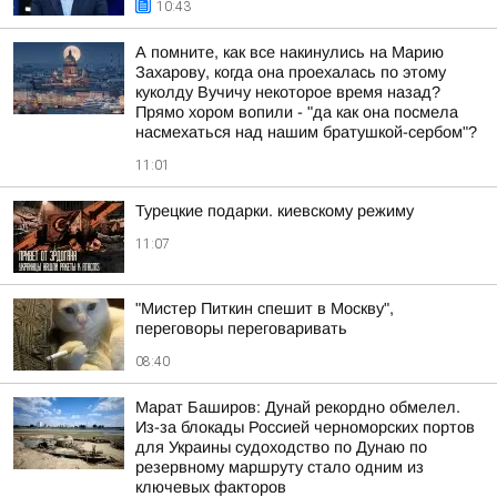
10:43
А помните, как все накинулись на Марию
Захарову, когда она проехалась по этому
куколду Вучичу некоторое время назад?
Прямо хором вопили - "да как она посмела
насмехаться над нашим братушкой-сербом"?
11:01
Турецкие подарки. киевскому режиму
11:07
"Мистер Питкин спешит в Москву",
переговоры переговаривать
08:40
Марат Баширов: Дунай рекордно обмелел.
Из-за блокады Россией черноморских портов
для Украины судоходство по Дунаю по
резервному маршруту стало одним из
ключевых факторов