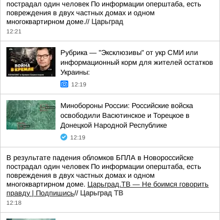
пострадал один человек По информации оперштаба, есть
повреждения в двух частных домах и одном
многоквартирном доме.//
Царьград
12:21
Рубрика — "Эксклюзивы" от укр СМИ или
информационный корм для жителей остатков
Украины:
12:19
Минобороны России: Российские войска
освободили Васютинское и Торецкое в
Донецкой Народной Республике
12:19
В результате падения обломков БПЛА в Новороссийске
пострадал один человек По информации оперштаба, есть
повреждения в двух частных домах и одном
многоквартирном доме.
Царьград.ТВ — Не боимся говорить
правду | Подпишись
//
Царьград ТВ
12:18