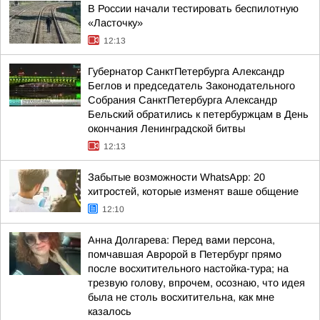
В России начали тестировать беспилотную
«Ласточку»
12:13
Губернатор СанктПетербурга Александр
Беглов и председатель Законодательного
Собрания СанктПетербурга Александр
Бельский обратились к петербуржцам в День
окончания Ленинградской битвы
12:13
Забытые возможности WhatsApp: 20
хитростей, которые изменят ваше общение
12:10
Анна Долгарева: Перед вами персона,
помчавшая Авророй в Петербург прямо
после восхитительного настойка-тура; на
трезвую голову, впрочем, осознаю, что идея
была не столь восхитительна, как мне
казалось