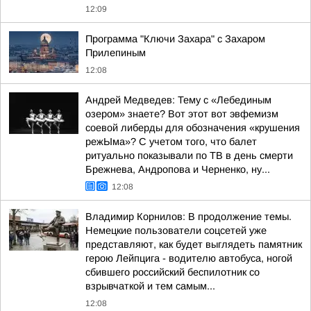
12:09
Программа "Ключи Захара" с Захаром
Прилепиным
12:08
Андрей Медведев: Тему с «Лебединым
озером» знаете? Вот этот вот эвфемизм
соевой либерды для обозначения «крушения
режЫма»? С учетом того, что балет
ритуально показывали по ТВ в день смерти
Брежнева, Андропова и Черненко, ну...
12:08
Владимир Корнилов: В продолжение темы.
Немецкие пользователи соцсетей уже
представляют, как будет выглядеть памятник
герою Лейпцига - водителю автобуса, ногой
сбившего российский беспилотник со
взрывчаткой и тем самым...
12:08