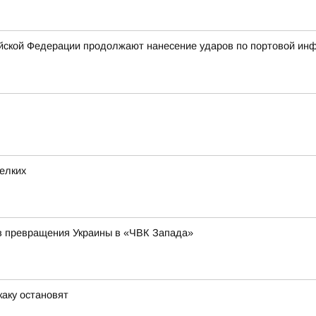
ской Федерации продолжают нанесение ударов по портовой инфр
елких
в превращения Украины в «ЧВК Запада»
каку остановят