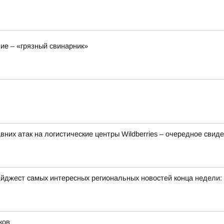
ие – «грязный свинарник»
них атак на логистические центры Wildberries – очередное свид
йджест самых интересных региональных новостей конца недели:
ков