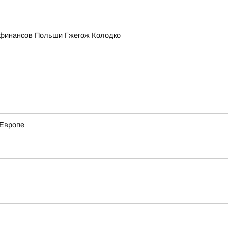
р финансов Польши Гжегож Колодко
 Европе