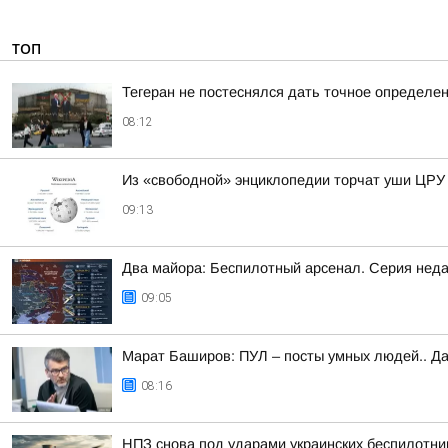
ТОП
Тегеран не постеснялся дать точное определен
08:12
Из «свободной» энциклопедии торчат уши ЦРУ
09:13
Два майора: Беспилотный арсенал. Серия недав
09:05
Марат Баширов: ПУЛ – посты умных людей.. Да
08:16
НПЗ снова под ударами украинских беспилотни