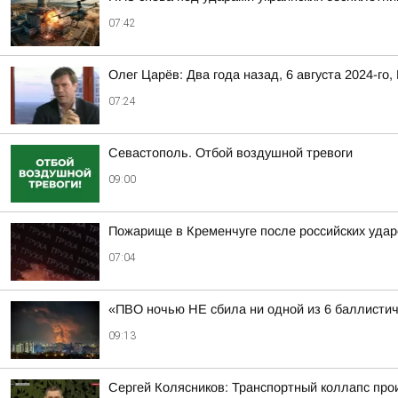
07:42
Олег Царёв: Два года назад, 6 августа 2024-го,
07:24
Севастополь. Отбой воздушной тревоги
09:00
Пожарище в Кременчуге после российских удар
07:04
«ПВО ночью НЕ сбила ни одной из 6 баллистич
09:13
Сергей Колясников: Транспортный коллапс про