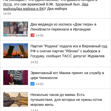
Ялте
, это сам вражеский БЭК. Здоровый был.
Два
майора
Два майора в ВК
//
Два майора
14:59
Два медведя из хосписа «Дом тигра» в
Ленобласти переехали в Ирландию
14:55
Партия "Родина" подала иск в Верховный суд
РФ о снятии партии "Яблоко" с выборов в
Госдуму, сообщил ТАСС депутат Журавлев
14:52
Эрмитажный кот Манеж принят на службу в
цирк Чинизелли
14:52
Несколько часов до маяка. Есть
путешествия, для которых не нужны сотни
морских миль
14:50