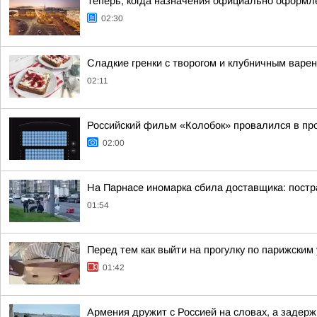
Теперь, когда назначения официально оформле
02:30
Сладкие гренки с творогом и клубничным варе
02:11
Российский фильм «Колобок» провалился в пр
02:00
На Парнасе иномарка сбила доставщика: пост
01:54
Перед тем как выйти на прогулку по парижским
01:42
Армения дружит с Россией на словах, а задерж