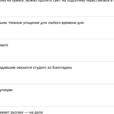
ны на бумаге, можно пролить свет на подоплёку перестановок 
ньем: Нежное угощение для любого времени дня
окате
радавшим оказался студент из Бангладеш
 улицам
ивает русских — на деле