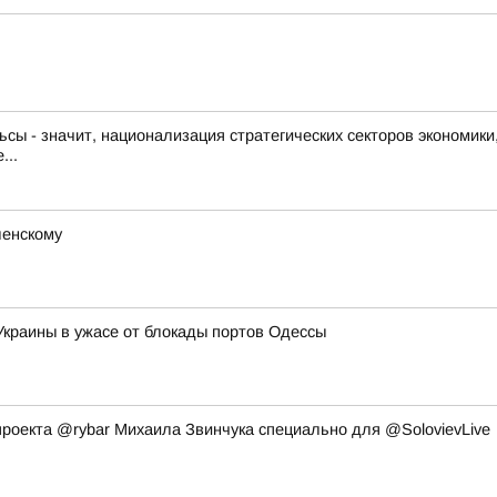
ьсы - значит, национализация стратегических секторов экономики, 
...
ленскому
 Украины в ужасе от блокады портов Одессы
 проекта @rybar Михаила Звинчука специально для @SolovievLive