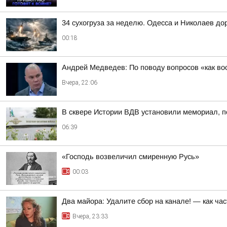
34 сухогруза за неделю. Одесса и Николаев до
00:18
Андрей Медведев: По поводу вопросов «как воо
Вчера, 22:06
В сквере Истории ВДВ установили мемориал, 
06:39
«Господь возвеличил смиренную Русь»
00:03
Два майора: Удалите сбор на канале! — как ча
Вчера, 23:33