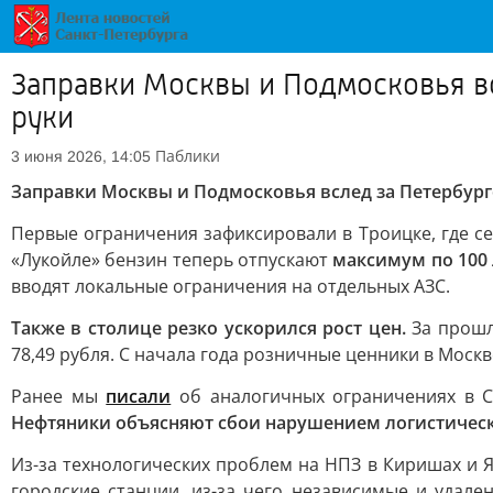
Заправки Москвы и Подмосковья вс
руки
Паблики
3 июня 2026, 14:05
Заправки Москвы и Подмосковья вслед за Петербург
Первые ограничения зафиксировали в Троицке, где се
«Лукойле» бензин теперь отпускают
максимум по 100 
вводят локальные ограничения на отдельных АЗС.
Также в столице резко ускорился рост цен.
За прошлу
78,49 рубля. С начала года розничные ценники в Москв
Ранее мы
писали
об аналогичных ограничениях в Са
Нефтяники объясняют сбои нарушением логистическ
Из-за технологических проблем на НПЗ в Киришах и
городские станции, из-за чего независимые и удал