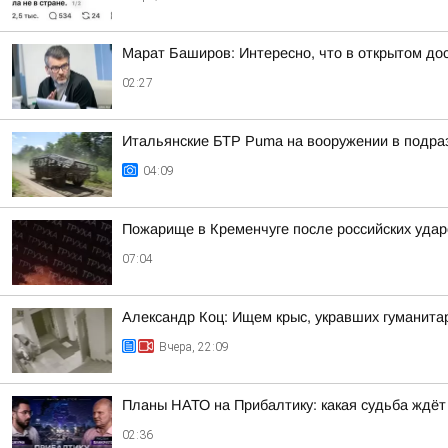
Марат Баширов: Интересно, что в открытом дос
02:27
Итальянские БТР Puma на вооружении в подра
04:09
Пожарище в Кременчуге после российских удар
07:04
Александр Коц: Ищем крыс, укравших гуманита
Вчера, 22:09
Планы НАТО на Прибалтику: какая судьба ждёт
02:36