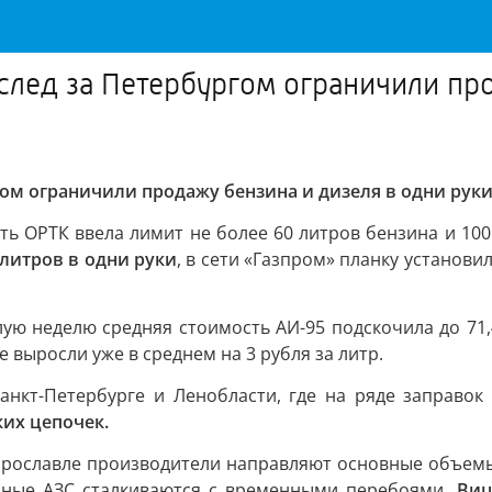
лед за Петербургом ограничили про
ом ограничили продажу бензина и дизеля в одни рук
ть ОРТК ввела лимит не более 60 литров бензина и 10
литров в одни руки
, в сети «Газпром» планку установи
ю неделю средняя стоимость АИ-95 подскочила до 71,46 
е выросли уже в среднем на 3 рубля за литр.
нкт-Петербурге и Ленобласти, где на ряде заправок 
их цепочек.
 Ярославле производители направляют основные объемы
енные АЗС сталкиваются с временными перебоями.
Виц