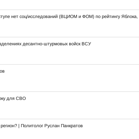
тупе нет соц/исследований (ВЦИОМ и ФОМ) по рейтингу Яблока, а
зделениях десантно-штурмовых войск ВСУ
ов
рку для СВО
 регион? | Политолог Руслан Панкратов