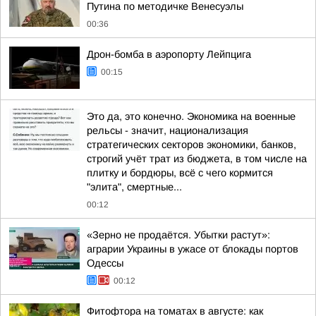
Путина по методичке Венесуэлы
00:36
Дрон-бомба в аэропорту Лейпцига
00:15
Это да, это конечно. Экономика на военные
рельсы - значит, национализация
стратегических секторов экономики, банков,
строгий учёт трат из бюджета, в том числе на
плитку и бордюры, всё с чего кормится
"элита", смертные...
00:12
«Зерно не продаётся. Убытки растут»:
аграрии Украины в ужасе от блокады портов
Одессы
00:12
Фитофтора на томатах в августе: как