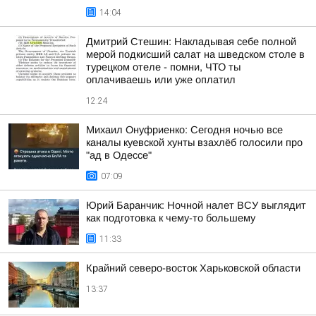
14:04
Дмитрий Стешин: Накладывая себе полной
мерой подкисший салат на шведском столе в
турецком отеле - помни, ЧТО ты
оплачиваешь или уже оплатил
12:24
Михаил Онуфриенко: Сегодня ночью все
каналы куевской хунты взахлёб голосили про
"ад в Одессе"
07:09
Юрий Баранчик: Ночной налет ВСУ выглядит
как подготовка к чему-то большему
11:33
Крайний северо-восток Харьковской области
13:37