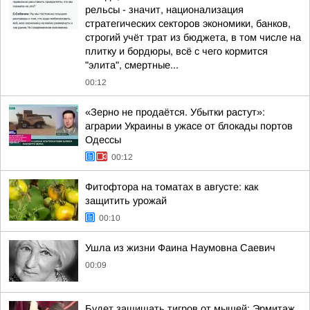
рельсы - значит, национализация
стратегических секторов экономики, банков,
строгий учёт трат из бюджета, в том числе на
плитку и бордюры, всё с чего кормится
"элита", смертные...
00:12
«Зерно не продаётся. Убытки растут»:
аграрии Украины в ужасе от блокады портов
Одессы
00:12
Фитофтора на томатах в августе: как
защитить урожай
00:10
Ушла из жизни Фаина Наумовна Саевич
00:09
Будет защищать тигров от мышей: Эрмитаж