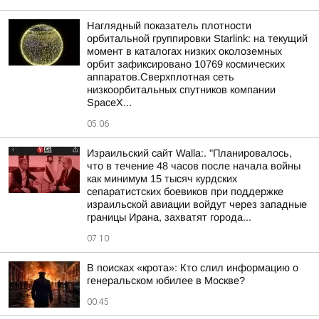
Наглядный показатель плотности
орбитальной группировки Starlink: на текущий
момент в каталогах низких околоземных
орбит зафиксировано 10769 космических
аппаратов.Сверхплотная сеть
низкоорбитальных спутников компании
SpaceX...
05:06
Израильский сайт Walla:. "Планировалось,
что в течение 48 часов после начала войны
как минимум 15 тысяч курдских
сепаратистских боевиков при поддержке
израильской авиации войдут через западные
границы Ирана, захватят города...
07:10
В поисках «крота»: Кто слил информацию о
генеральском юбилее в Москве?
00:45