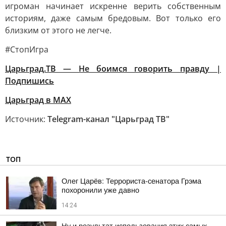
игроман начинает искренне верить собственным
историям, даже самым бредовым. Вот только его
близким от этого не легче.
#СтопИгра
Царьград.ТВ — Не боимся говорить правду |
Подпишись
Царьград в МАХ
Источник:
Telegram-канал "Царьград ТВ"
ТОП
Олег Царёв: Террориста-сенатора Грэма
похоронили уже давно
14:24