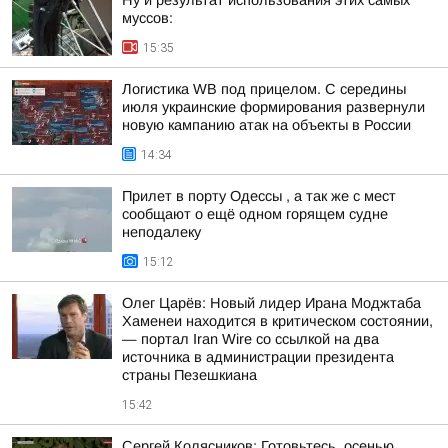
Ну и результат использования этих самых
муссов:
15:35
Логистика WB под прицелом. С середины
июля украинские формирования развернули
новую кампанию атак на объекты в России
14:34
Прилет в порту Одессы , а так же с мест
сообщают о ещё одном горящем судне
неподалеку
15:12
Олег Царёв: Новый лидер Ирана Моджтаба
Хаменеи находится в критическом состоянии,
— портал Iran Wire со ссылкой на два
источника в администрации президента
страны Пезешкиана
15:42
Сергей Колясников: Готовьтесь, осенью