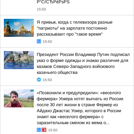
Р“СѓСЂРёРѕРЅ
15:50
Я привык, когда с телевизора разные
"патриоты" на зарплате постоянно
рассказывают про "такое время"
15:50
Президент России Владимир Путин подписал
указ о форме одежды и знаках различия для
казаков Северо-Западного войскового
казачьего общества
15:50
«Позвонили и предупредили»: «веселого
фермера» Уокера хотят выгнать из России
после 30 лет жизни в стране Фермер из
Айдахо Джастас Уокер, которого в России
знают как «веселого фермера» с
заразительным смехом из мема о...
15:50