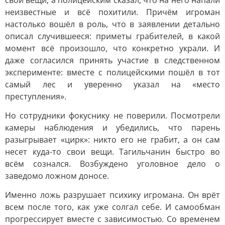
свои вещи, а полицейским сказал, что на него напали
неизвестные и всё похитили. Причём игроман
настолько вошёл в роль, что в заявлении детально
описал случившееся: приметы грабителей, в какой
момент всё произошло, что конкретно украли. И
даже согласился принять участие в следственном
эксперименте: вместе с полицейскими пошёл в тот
самый лес и уверенно указал на «место
преступления».
Но сотрудники фокуснику не поверили. Посмотрели
камеры наблюдения и убедились, что парень
разыгрывает «цирк»: никто его не грабит, а он сам
несет куда-то свои вещи. Тагильчанин быстро во
всём сознался. Возбуждено уголовное дело о
заведомо ложном доносе.
Именно ложь разрушает психику игромана. Он врёт
всем после того, как уже солгал себе. И самообман
прогрессирует вместе с зависимостью. Со временем