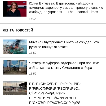
Юлия Витязева: Взрывоопасный дрон в
немецком аэропорту вызвал тревогу в связи с
«гибридной угрозой» — The Financial Times
15:37
ЛЕНТА НОВОСТЕЙ
Михаил Онуфриенко: Никто не ожидал, что
русские начнут отвечать
15:52
Четверых руферов задержали при попытке
забраться на крышу Смольного собора
15:52
Р‘РѕР»СЊС€РѕРµ РєРѕР»-РІРѕ
Р°РјРµСЂРёРєР°РЅСЃРєРёС…
СЃР°РјРѕР»РµС‚РѕРІ-
Р·Р°РїСЂР°РІС‰РёРєРѕРІ РІ
Р°СЌСЂРѕРїРѕСЂС‚Сѓ Р‘РµРЅ-