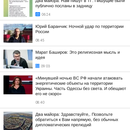
Два майора: Нам пишут в ТГ. Пишущие были
публично посланы в задницу
06:24
Юрий Баранчик: Ночной удар по территории
России
08:45
Марат Баширов: Это религиозная мысль и
идея
09:03
«Минувшей ночью ВС РФ начали атаковать
энергетические объекты на территории
Украины. Часть Одессы без света. И обещают
его не скоро»
08:40
Два майора: Здравствуйте,. Позвольте
обратиться к Вам напрямую, без обычных
дипломатических прелюдий