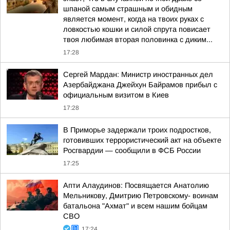
шпаной самым страшным и обидным
является момент, когда на твоих руках с
ловкостью кошки и силой спрута повисает
твоя любимая вторая половинка с диким...
17:28
Сергей Мардан: Министр иностранных дел
Азербайджана Джейхун Байрамов прибыл с
официальным визитом в Киев
17:28
В Приморье задержали троих подростков,
готовивших террористический акт на объекте
Росгвардии — сообщили в ФСБ России
17:25
Апти Алаудинов: Посвящается Анатолию
Мельникову, Дмитрию Петровскому- воинам
батальона "Ахмат" и всем нашим бойцам
СВО
17:24