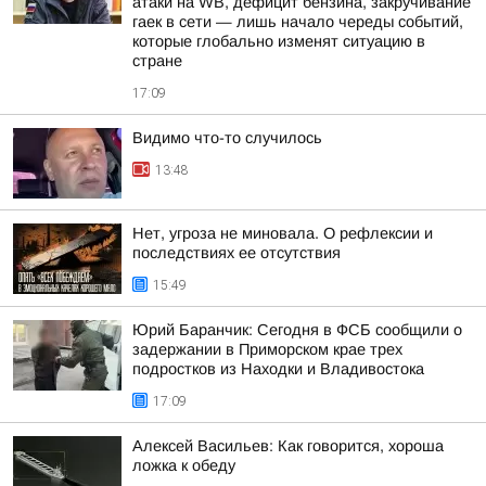
атаки на WB, дефицит бензина, закручивание
гаек в сети — лишь начало череды событий,
которые глобально изменят ситуацию в
стране
17:09
Видимо что-то случилось
13:48
Нет, угроза не миновала. О рефлексии и
последствиях ее отсутствия
15:49
Юрий Баранчик: Сегодня в ФСБ сообщили о
задержании в Приморском крае трех
подростков из Находки и Владивостока
17:09
Алексей Васильев: Как говорится, хороша
ложка к обеду