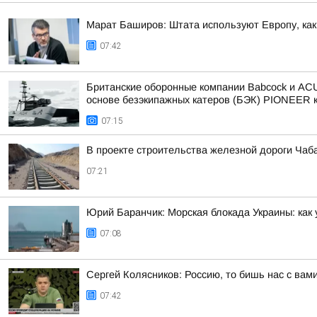
Марат Баширов: Штата используют Европу, как
07:42
Британские оборонные компании Babcock и ACUA
основе безэкипажных катеров (БЭК) PIONEER к
07:15
В проекте строительства железной дороги Чаб
07:21
Юрий Баранчик: Морская блокада Украины: как
07:08
Сергей Колясников: Россию, то бишь нас с вам
07:42