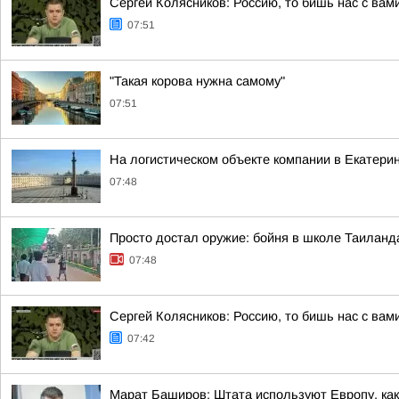
Сергей Колясников: Россию, то бишь нас с вам
07:51
"Такая корова нужна самому"
07:51
На логистическом объекте компании в Екатери
07:48
Просто достал оружие: бойня в школе Таиланд
07:48
Сергей Колясников: Россию, то бишь нас с вам
07:42
Марат Баширов: Штата используют Европу, как