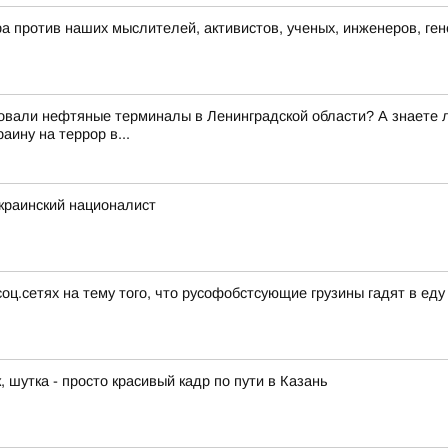
а против наших мыслителей, активистов, ученых, инженеров, ген
вали нефтяные терминалы в Ленинградской области? А знаете ли 
ину на террор в...
украинский националист
оц.сетях на тему того, что русофобстсующие грузины гадят в еду
 шутка - просто красивый кадр по пути в Казань