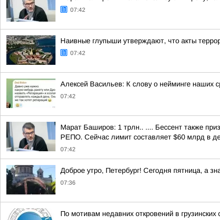
07:42
Наивные глупыши утверждают, что акты террор
07:42
Алексей Васильев: К слову о нейминге наших 
07:42
Марат Баширов: 1 трлн.. .... Бессент также п
РЕПО. Сейчас лимит составляет $60 млрд в ден
07:42
Доброе утро, Петербург! Сегодня пятница, а зн
07:36
По мотивам недавних откровений в грузинских с