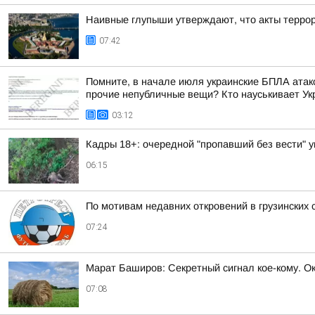
Наивные глупыши утверждают, что акты террор
07:42
Помните, в начале июля украинские БПЛА атако
прочие непубличные вещи? Кто науськивает Укра
03:12
Кадры 18+: очередной "пропавший без вести" 
06:15
По мотивам недавних откровений в грузинских с
07:24
Марат Баширов: Секретный сигнал кое-кому. Ок,
07:08