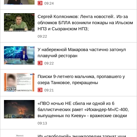
09:24
Сергей Колясников: Лента новостей:. Из-за
обломков БПЛА возникли пожары на Ильском
НПЗ и Сызранском НПЗ;
09:22
У набережной Макарова частично затонул
плавучий ресторан
09:22
Поиски 9-летнего мальчика, пропавшего у
озера Танковое, прекращены
09:21
«ПВО ночью НЕ сбила ни одной из 6
баллистических ракет «Искандер-М»/С-400,
выпущенных по Киеву» - вражеские сводки
09:13
Из «свободной» энциклопедии торчат уши